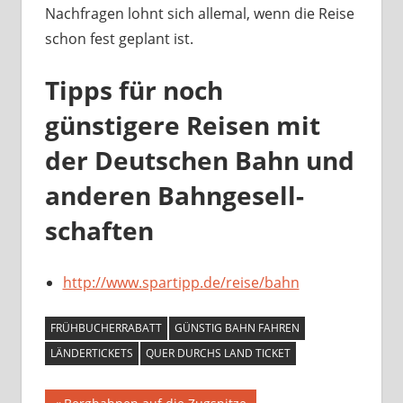
Nachfragen lohnt sich allemal, wenn die Reise
schon fest geplant ist.
Tipps für noch
günstigere Reisen mit
der Deutschen Bahn und
anderen Bahn­gesell­
schaften
http://www.spartipp.de/reise/bahn
FRÜHBUCHERRABATT
GÜNSTIG BAHN FAHREN
LÄNDERTICKETS
QUER DURCHS LAND TICKET
Vorheriger