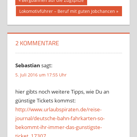
Beitragsnavigation
Bergbahnen auf die Zugspitze
Beitrag:
Nächster
Lokomotivführer – Beruf mit guten Jobchancen
Beitrag:
2 KOMMENTARE
Sebastian
sagt:
5. Juli 2016 um 17:55 Uhr
hier gibts noch weitere Tipps, wie Du an
günstige Tickets kommst:
http://www.urlaubspiraten.de/reise-
journal/deutsche-bahn-fahrkarten-so-
bekommt-ihr-immer-das-gunstigste-
ticket_17307