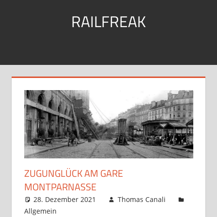
Zum
RAILFREAK
Inhalt
springen
mit
Bus
&
Bahn
unterwegs
ZUGUNGLÜCK AM GARE
MONTPARNASSE
28. Dezember 2021
Thomas Canali
Allgemein