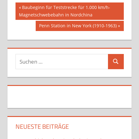
Beitragsnavigation
Vorheriger
Baubeginn für Teststrecke für 1.000 km/h-
Beitrag:
Magnetschwebebahn in Nordchina
Nächster
Penn Station in New York (1910-1963)
Beitrag:
Suchen
Suchen
nach:
NEUESTE BEITRÄGE