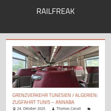
Zum
RAILFREAK
Inhalt
springen
mit
Bus
&
Bahn
unterwegs
GRENZVERKEHR TUNESIEN / ALGERIEN:
ZUGFAHRT TUNIS – ANNABA
24. Oktober 2025
Thomas Canali